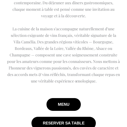
contemporaine. Du déjeuner aux dîners gastronomiques,
chaque moment à table est pensé comme une invitation au
voyage et à la découverte.
La cuisine de la maison s’accompagne naturellement d’une
sélection exigeante de vins français, véritable signature de la
Vila Camélia. Des grandes régions viticoles — Bourgogne,
Bordeaux, Vallée de la Loire, Vallée du Rhône, Alsace ou
Champagne — composent une cave soigneusement construite
pour les amateurs comme pour les connaisseurs. Nous mettons à
l’honneur des vignerons passionnés, des cuvées de caractère et
des accords mets & vins réfléchis, transformant chaque repas en
une véritable expérience œnologique.
MENU
RESERVER SA TABLE